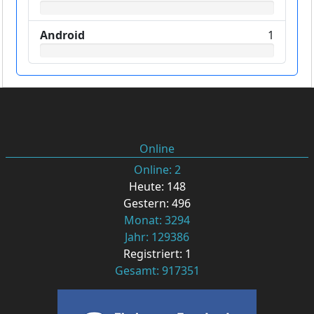
Android
1
Online
Online: 2
Heute: 148
Gestern: 496
Monat: 3294
Jahr: 129386
Registriert: 1
Gesamt: 917351