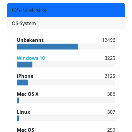
OS-Statistik
OS-System
Unbekannt
12496
Windows 10
3225
iPhone
2125
Mac OS X
386
Linux
307
Mac OS
259