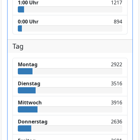
1:00 Uhr
1217
0:00 Uhr
894
Tag
Montag
2922
Dienstag
3516
Mittwoch
3916
Donnerstag
2636