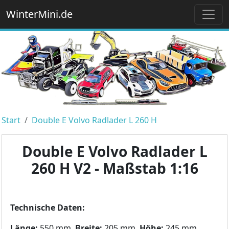
WinterMini.de
Start
Double E Volvo Radlader L 260 H
Double E Volvo Radlader L
260 H V2 - Maßstab 1:16
Technische Daten:
Länge:
550 mm,
Breite:
205 mm,
Höhe:
245 mm,