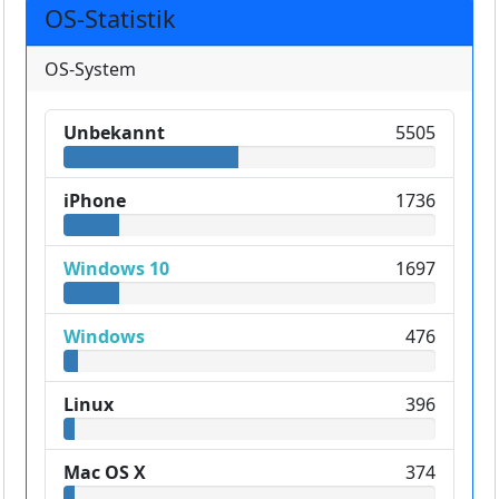
OS-Statistik
OS-System
Unbekannt
5505
iPhone
1736
Windows 10
1697
Windows
476
Linux
396
Mac OS X
374