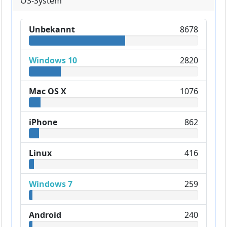
OS-System
Unbekannt
8678
Windows 10
2820
Mac OS X
1076
iPhone
862
Linux
416
Windows 7
259
Android
240