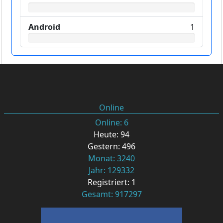
Android
1
Online
Online: 6
Heute: 94
Gestern: 496
Monat: 3240
Jahr: 129332
Registriert: 1
Gesamt: 917297