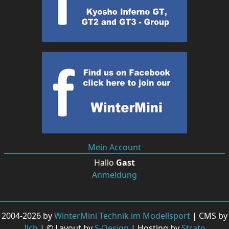
Mein Account
Hallo
Gast
Anmeldung
2004-2026 by
WinterMini Technik im Modellsport
| CMS by
Ilch
| © Layout by
S-Design
| Hosting by
Strato