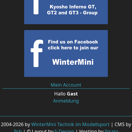
Mein Account
Hallo
Gast
Anmeldung
2004-2026 by
WinterMini Technik im Modellsport
| CMS by
Ilch
| © Layout by
S-Design
| Hosting by
Strato