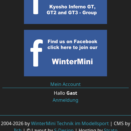
Mein Account
Hallo
Gast
Anmeldung
2004-2026 by
WinterMini Technik im Modellsport
| CMS by
Ilch
| © Layout by
S-Design
| Hosting by
Strato