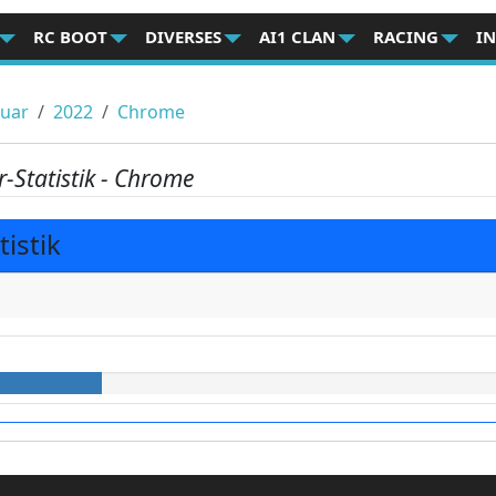
RC BOOT
DIVERSES
AI1 CLAN
RACING
I
ruar
2022
Chrome
-Statistik - Chrome
istik